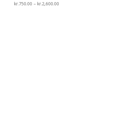
Prisinterval:
kr.
750.00
–
kr.
2,600.00
kr.750.00
til
kr.2,600.00
HOIER ART