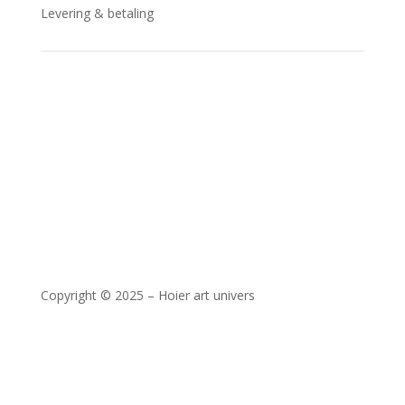
Levering & betaling
MobilePay: 48102
Levering: 2 – 4 dage
Copyright © 2025 – Hoier art univers