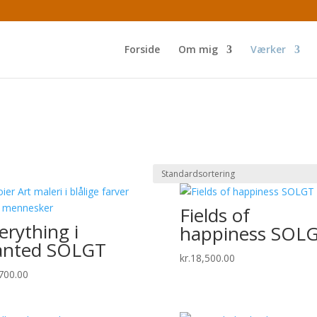
Forside
Om mig
Værker
Fields of
erything i
happiness SOL
nted SOLGT
kr.
18,500.00
700.00