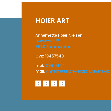
HOIER ART
Annemette Hoier Nielsen
Damager 25
6560 Sommersted
CVR: 19457540
mob.
2991 1444
mail.
annemette@hoierart-univers.dk