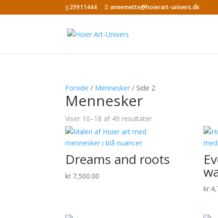
29911444
annemette@hoierart-univers.dk
Forside
/
Mennesker
/ Side 2
Mennesker
Viser 10–18 af 49 resultater
Dreams and roots
Ev
wa
kr.
7,500.00
kr.
4,