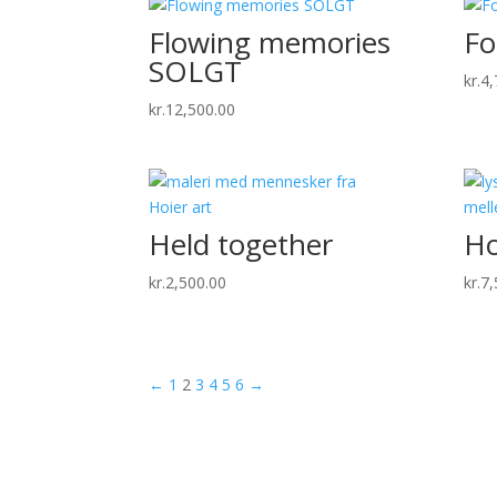
Flowing memories
Fo
SOLGT
kr.
4,
kr.
12,500.00
Held together
Ho
kr.
2,500.00
kr.
7,
←
1
2
3
4
5
6
→