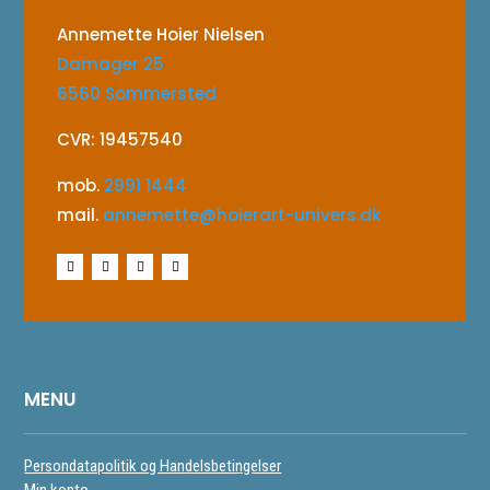
Annemette Hoier Nielsen
Damager 25
6560 Sommersted
CVR: 19457540
mob.
2991 1444
mail.
annemette@hoierart-univers.dk
MENU
Persondatapolitik og Handelsbetingelser
Min konto