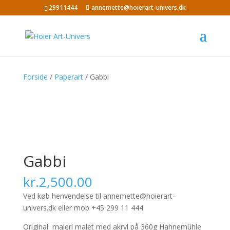
29911444
annemette@hoierart-univers.dk
Forside
/
Paperart
/ Gabbi
Gabbi
kr.
2,500.00
Ved køb henvendelse til annemette@hoierart-
univers.dk eller mob +45 299 11 444
Original maleri malet med akryl på 360g Hahnemühle