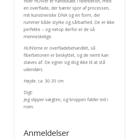
Hver HUN’er er håndskabt i fiberbeton, med
en overflade, der bærer spor af processen,
mit kunstneriske DNA og en form, der
rummer både styrke og sårbarhed. De er ikke
perfekte – og netop derfor er de så
menneskelige.
HUN’erne er overfladebehandlet, så
fiberbetonen er beskyttet, og de nemt kan
støves af. De egner sig dog ikke til at stå
udendørs.
Højde: ca. 30-35 cm
Digt:
Jeg slipper vægten, og kroppen falder ind i
roen.
Anmeldelser