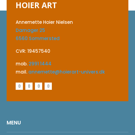
HOIER ART
Annemette Hoier Nielsen
Damager 25
6560 Sommersted
CVR: 19457540
mob.
2991 1444
mail.
annemette@hoierart-univers.dk
MENU