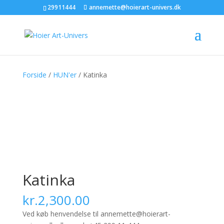
29911444
annemette@hoierart-univers.dk
Forside
/
HUN'er
/ Katinka
Katinka
kr.
2,300.00
Ved køb henvendelse til annemette@hoierart-