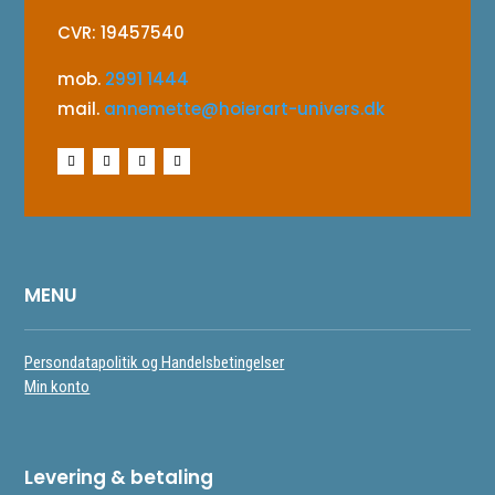
CVR: 19457540
mob.
2991 1444
mail.
annemette@hoierart-univers.dk
MENU
Persondatapolitik og Handelsbetingelser
Min konto
Levering & betaling