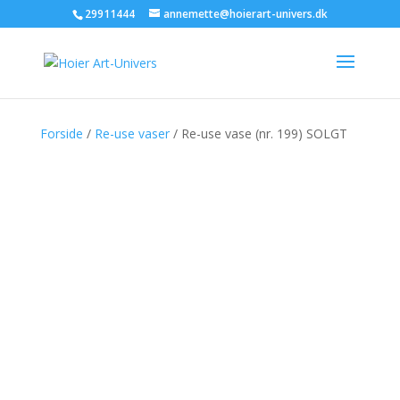
29911444
annemette@hoierart-univers.dk
Forside
/
Re-use vaser
/ Re-use vase (nr. 199) SOLGT