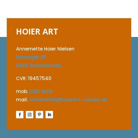
HOIER ART
Annemette Hoier Nielsen
Damager 25
6560 Sommersted
CVR: 19457540
mob.
2991 1444
mail.
annemette@hoierart-univers.dk