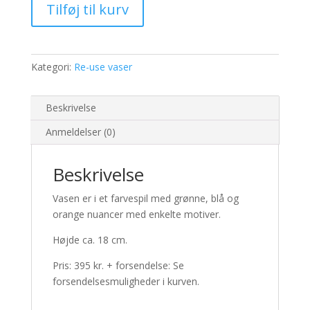
Tilføj til kurv
use
vase
(nr.
199)
Kategori:
Re-use vaser
SOLGT
antal
Beskrivelse
Anmeldelser (0)
Beskrivelse
Vasen er i et farvespil med grønne, blå og
orange nuancer med enkelte motiver.
Højde ca. 18 cm.
Pris: 395 kr. + forsendelse: Se
forsendelsesmuligheder i kurven.