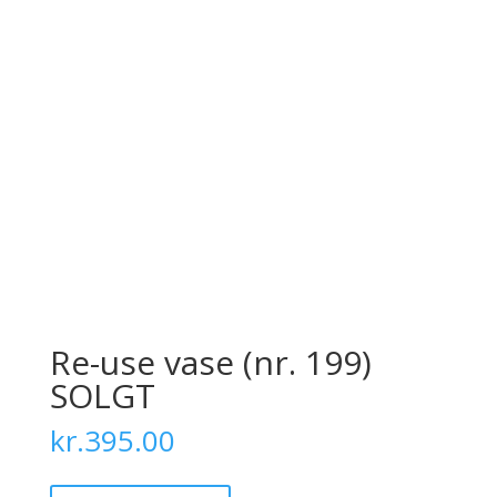
Re-use vase (nr. 199)
SOLGT
kr.
395.00
Re-