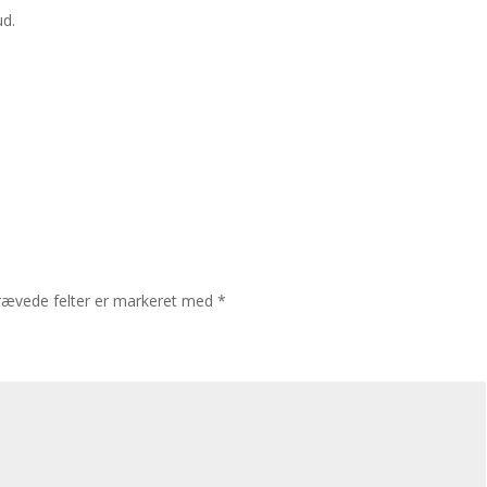
d.
,
rævede felter er markeret med
*