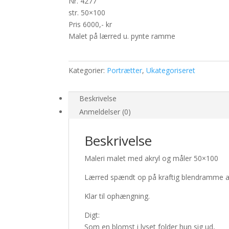
Nr. 4277
str. 50×100
Pris 6000,- kr
Malet på lærred u. pynte ramme
Kategorier:
Portrætter
,
Ukategoriseret
Beskrivelse
Anmeldelser (0)
Beskrivelse
Maleri malet med akryl og måler 50×100
Lærred spændt op på kraftig blendramme a
Klar til ophængning.
Digt:
Som en blomst i lyset folder hun sig ud,