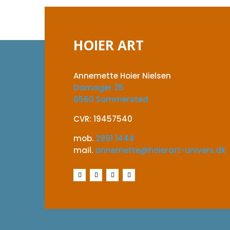
HOIER ART
Annemette Hoier Nielsen
Damager 25
6560 Sommersted
CVR: 19457540
mob.
2991 1444
mail.
annemette@hoierart-univers.dk