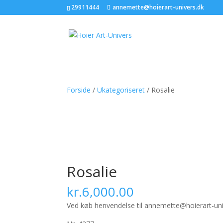
29911444
annemette@hoierart-univers.dk
Forside
/
Ukategoriseret
/ Rosalie
Rosalie
kr.
6,000.00
Ved køb henvendelse til annemette@hoierart-uni